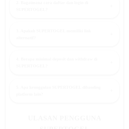
2. Bagaimana cara daftar dan login di
+
SUPERTOGEL?
3. Apakah SUPERTOGEL memiliki link
+
alternatif?
4. Berapa minimal deposit dan withdraw di
+
SUPERTOGEL?
5. Apa keunggulan SUPERTOGEL dibanding
+
platform lain?
ULASAN PENGGUNA