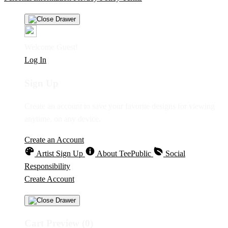
Welcome Guest!
Log In
Sign Up
Create an account to save your favorite designs for viewing
anytime, on any device.
Create an Account
Artist Sign Up
About TeePublic
Social
Responsibility
Create Account
Cart Preview (0)