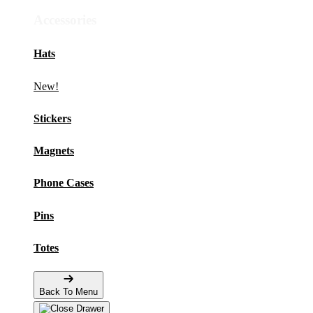
Accessories
Hats
New!
Stickers
Magnets
Phone Cases
Pins
Totes
Back To Menu