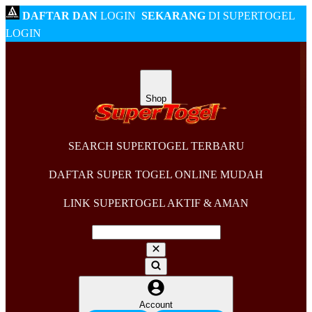
DAFTAR DAN
LOGIN
SEKARANG
DI SUPERTOGEL
LOGIN
Shop
SEARCH SUPERTOGEL TERBARU
DAFTAR SUPER TOGEL ONLINE MUDAH
LINK SUPERTOGEL AKTIF & AMAN
Account