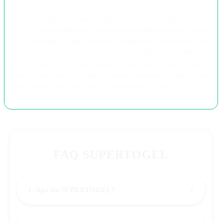
Jika link alternatif super togel yang kami berikan tersebut
terblokir maka anda bisa memintanya kepada customer service
(CS) supertogel yang memiliki pengalaman mendalam saat
melayani para member yang ada. Jadi anda sudah tidak perlu
lagi cemas terlebih lagi halaman situs kami sudah memiliki
lisensi resmi dari WLA (World Lottery Association) yang mana
akan membuat taruhan anda akan semakin aman lagi.
FAQ SUPERTOGEL
+
1. Apa itu SUPERTOGEL?