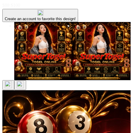
$88
$100
Create an account to favorite this design!