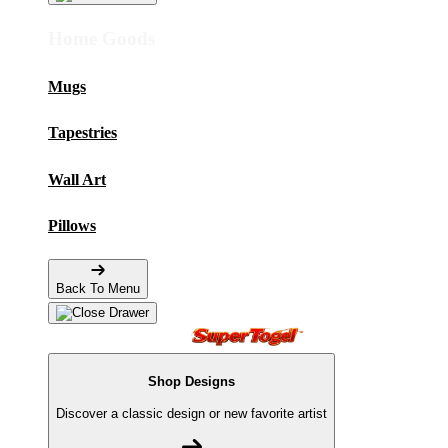
Home Goods
Mugs
Tapestries
Wall Art
Pillows
Back To Menu
Shop Designs
Discover a classic design or new favorite artist