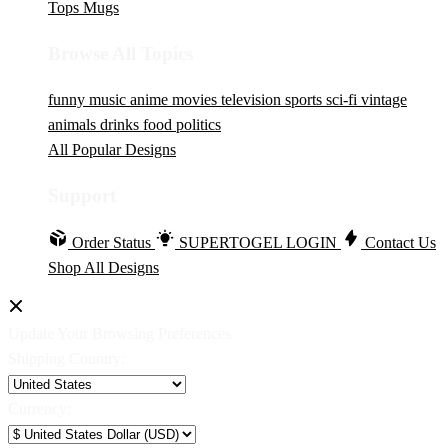
Tops
Mugs
Browse All Topics
funny
music
anime
movies
television
sports
sci-fi
vintage
animals
drinks
food
politics
All Popular Designs
Support
Order Status
SUPERTOGEL LOGIN
Contact Us
Shop All Designs
Update Your Browsing Preferences
Shipping Country:
Currency: