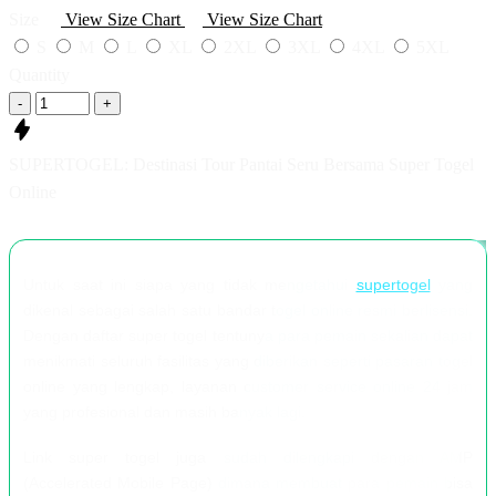
Size
View Size Chart
View Size Chart
S
M
L
XL
2XL
3XL
4XL
5XL
Quantity
-
+
SUPERTOGEL: Destinasi Tour Pantai Seru Bersama Super Togel
Online
Untuk saat ini siapa yang tidak mengetahui
supertogel
yang
dikenal sebagai salah satu bandar togel online resmi berlisensi.
Dengan daftar super togel tentunya para pemain sekalian dapat
menikmati seluruh fasilitas yang diberikan seperti pasaran togel
online yang lengkap, layanan customer service online 24 jam
yang profesional dan masih banyak lagi.
Link super togel juga sudah dilengkapi dengan AMP
(Accelerated Mobile Page) dimana membuat para pemain bisa