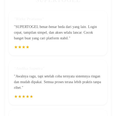
SUPERTOGEL
"Rizky Pratama"
"SUPERTOGEL benar-benar beda dari yang lain. Login
cepat, tampilan simpel, dan akses selalu lancar. Cocok
banget buat yang cari platform stabil."
★★★★
"Andika Saputra"
"Awalnya ragu, tapi setelah coba ternyata sistemnya ringan
dan mudah dipakai. Semua proses terasa lebih praktis tanpa
ribet."
★★★★★