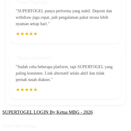
"Fajar Nugroho"
"SUPERTOGEL punya performa yang stabil. Deposit dan
withdraw juga cepat, jadi pengalaman pakai terasa lebih
nyaman setiap hari."
★★★★★
"Bagas Mahendra"
"Sudah coba beberapa platform, tapi SUPERTOGEL yang
paling konsisten. Link alternatif selalu aktif dan tidak
pernah susah diakses."
★★★★★
SUPERTOGEL LOGIN By Ketua MBG - 2026
Share this design: