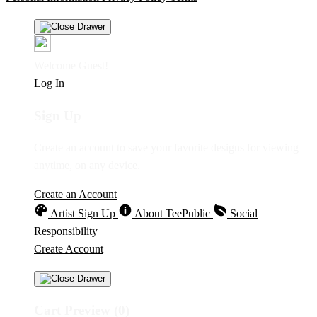
Welcome Guest!
Log In
Sign Up
Create an account to save your favorite designs for viewing
anytime, on any device.
Create an Account
Artist Sign Up
About TeePublic
Social
Responsibility
Create Account
Cart Preview (0)