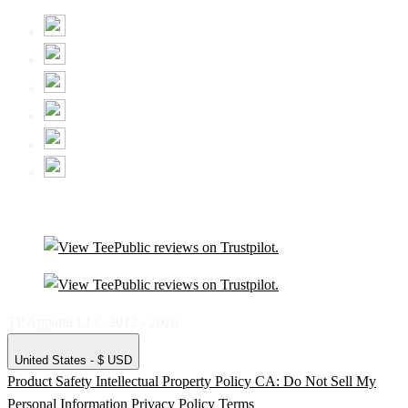
TP Apparel LLC 2012 - 2026
United States - $ USD
Product Safety
Intellectual Property Policy
CA: Do Not Sell My
Personal Information
Privacy Policy
Terms