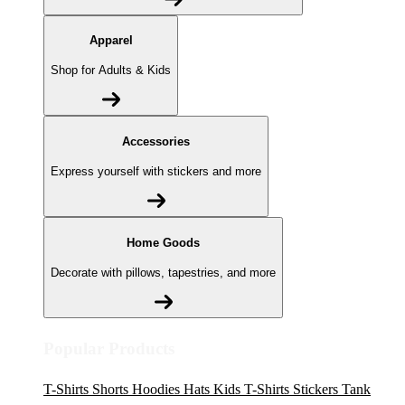
Apparel
Shop for Adults & Kids
Accessories
Express yourself with stickers and more
Home Goods
Decorate with pillows, tapestries, and more
Popular Products
T-Shirts
Shorts
Hoodies
Hats
Kids T-Shirts
Stickers
Tank