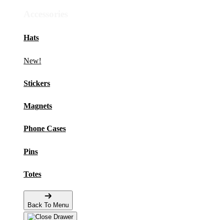
Accessories
Hats
New!
Stickers
Magnets
Phone Cases
Pins
Totes
Back To Menu