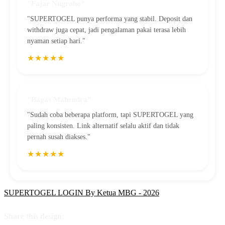
"Fajar Nugroho"
"SUPERTOGEL punya performa yang stabil. Deposit dan
withdraw juga cepat, jadi pengalaman pakai terasa lebih
nyaman setiap hari."
★★★★★
"Bagas Mahendra"
"Sudah coba beberapa platform, tapi SUPERTOGEL yang
paling konsisten. Link alternatif selalu aktif dan tidak
pernah susah diakses."
★★★★★
SUPERTOGEL LOGIN By Ketua MBG - 2026
Share this design: