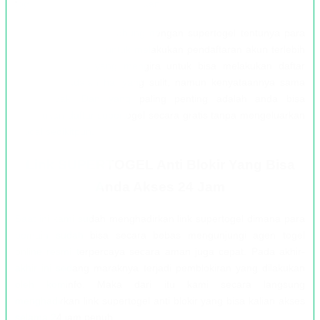
togel online yang kami sediakan.
Namun sebelum bergabung dengan supertogel tentunya para
pemain diharuskan untuk melakukan pendaftaran akun terlebih
dahulu. Banyak yang mengira untuk bisa melakukan daftar
supertogel adalah hal yang sulit, namun kenyataannya sama
sekali tidak. Dan yang paling penting adalah anda bisa
melakukan daftar supertogel secara gratis tanpa mengeluarkan
modal sedikitpun.
Link SUPERTOGEL Anti Blokir Yang Bisa
Anda Akses 24 Jam
Saat ini kami sudah menghadirkan link supertogel dimana para
pemain sudah bisa secara bebas mengunjungi agen togel
online resmi terpercaya secara aman juga cepat. Pada akhir-
akhir ini sedang maraknya terjadi pemblokiran yang dilakukan
oleh kominfo. Maka dari itu kami secara langsung
menghadirkan link supertogel anti blokir yang bisa kalian akses
selama 24 jam penuh.