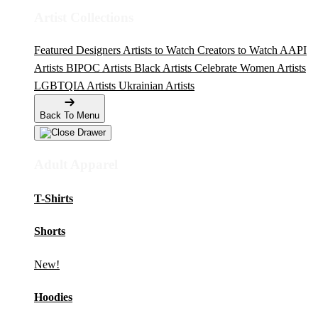
Artist Collections
Featured Designers
Artists to Watch
Creators to Watch
AAPI
Artists
BIPOC Artists
Black Artists
Celebrate Women Artists
LGBTQIA Artists
Ukrainian Artists
Back To Menu
Adult Apparel
T-Shirts
Shorts
New!
Hoodies