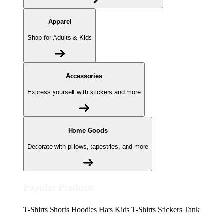
Apparel
Shop for Adults & Kids
Accessories
Express yourself with stickers and more
Home Goods
Decorate with pillows, tapestries, and more
Popular Products
T-Shirts
Shorts
Hoodies
Hats
Kids T-Shirts
Stickers
Tank