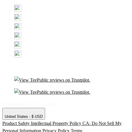
TP Apparel LLC 2012 - 2026
United States - $ USD
Product Safety
Intellectual Property Policy
CA: Do Not Sell My
Personal Information
Privacy Policy
Terms