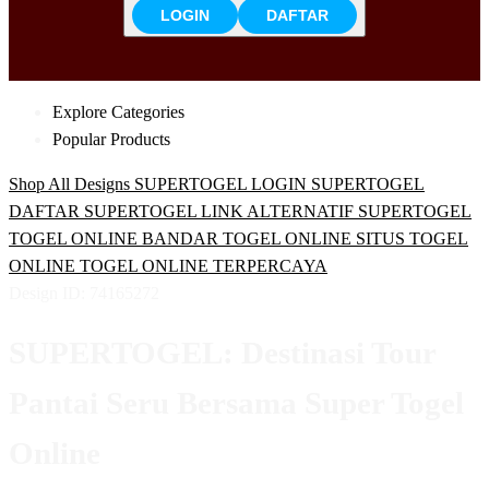
LOGIN
DAFTAR
Explore Categories
Popular Products
Shop All Designs
SUPERTOGEL
LOGIN SUPERTOGEL
DAFTAR SUPERTOGEL
LINK ALTERNATIF SUPERTOGEL
TOGEL ONLINE
BANDAR TOGEL ONLINE
SITUS TOGEL
ONLINE
TOGEL ONLINE TERPERCAYA
Design ID: 74165272
SUPERTOGEL: Destinasi Tour
Pantai Seru Bersama Super Togel
Online