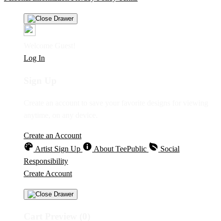
Welcome Guest!
Log In
Sign Up
Create an account to save your favorite designs for viewing
anytime, on any device.
Create an Account
Artist Sign Up
About TeePublic
Social
Responsibility
Create Account
Cart Preview (0)