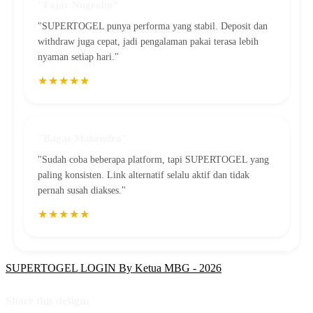
"Fajar Nugroho"
"SUPERTOGEL punya performa yang stabil. Deposit dan
withdraw juga cepat, jadi pengalaman pakai terasa lebih
nyaman setiap hari."
★★★★★
"Bagas Mahendra"
"Sudah coba beberapa platform, tapi SUPERTOGEL yang
paling konsisten. Link alternatif selalu aktif dan tidak
pernah susah diakses."
★★★★★
SUPERTOGEL LOGIN By Ketua MBG - 2026
Share this design: