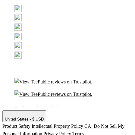
TP Apparel LLC 2012 - 2026
United States - $ USD
Product Safety
Intellectual Property Policy
CA: Do Not Sell My
Personal Information
Privacy Policy
Terms