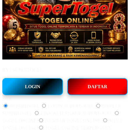
BY :
SUPERTOGEL
LOGIN
DAFTAR
Style
SUPERTOGEL
LOGIN SUPERTOGEL
DAFTAR
SUPERTOGEL
LINK ALTERNATIF SUPERTOGEL
TOGEL ONLINE
BANDAR TOGEL ONLINE
SITUS
TOGEL ONLINE
TOGEL ONLINE TERPERCAYA