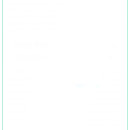
lancar saat mengakses halaman supertogel meskipun anda
memiliki ponsel yang spesifikasinya cukup rendah. Pasaran
yang dapat anda mainkan melalui link supertogel seperti Togel
Singapore, Togel Hongkong, Togel Sidney dan masih banyak
pasaran togel online lainnya.
Togel Online Dimainkan Hanya
Dengan Daftar SUPER TOGEL
Jika anda ingin memainkan judi togel online namun masih
bingung untuk menentukan situs yang menawarkan pasaran
togel hari ini paling lengkap maka
super togel
bisa menjadi
pilihan utama anda. Karena supertogel memberikan pasaran
togel online yang cukup lengkap demi bisa memenuhi keinginan
dari para pemain. Dan untuk bisa memainkan togel online yang
kami sediakan tentunya anda tidak perlu mengeluarkan modal
yang banyak, karena dengan bermodalkan uang sebesar 10
ribu rupiah saja anda sudah bisa menikmati seluruh pasaran