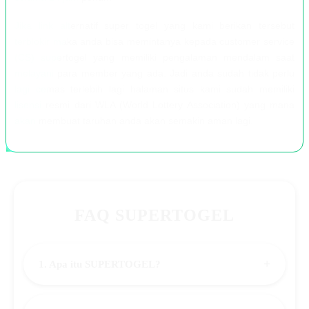
Jika link alternatif super togel yang kami berikan tersebut
terblokir maka anda bisa memintanya kepada customer service
(CS) supertogel yang memiliki pengalaman mendalam saat
melayani para member yang ada. Jadi anda sudah tidak perlu
lagi cemas terlebih lagi halaman situs kami sudah memiliki
lisensi resmi dari WLA (World Lottery Association) yang mana
akan membuat taruhan anda akan semakin aman lagi.
FAQ SUPERTOGEL
+
1. Apa itu SUPERTOGEL?