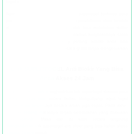
togel online yang kami sediakan.
Namun sebelum bergabung dengan supertogel tentunya para
pemain diharuskan untuk melakukan pendaftaran akun terlebih
dahulu. Banyak yang mengira untuk bisa melakukan daftar
supertogel adalah hal yang sulit, namun kenyataannya sama
sekali tidak. Dan yang paling penting adalah anda bisa
melakukan daftar supertogel secara gratis tanpa mengeluarkan
modal sedikitpun.
Link SUPERTOGEL Anti Blokir Yang Bisa
Anda Akses 24 Jam
Saat ini kami sudah menghadirkan link supertogel dimana para
pemain sudah bisa secara bebas mengunjungi agen togel
online resmi terpercaya secara aman juga cepat. Pada akhir-
akhir ini sedang maraknya terjadi pemblokiran yang dilakukan
oleh kominfo. Maka dari itu kami secara langsung
menghadirkan link supertogel anti blokir yang bisa kalian akses
selama 24 jam penuh.