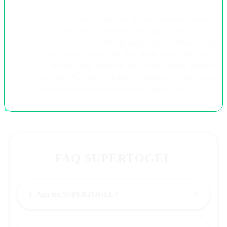
Jika link alternatif super togel yang kami berikan tersebut
terblokir maka anda bisa memintanya kepada customer service
(CS) supertogel yang memiliki pengalaman mendalam saat
melayani para member yang ada. Jadi anda sudah tidak perlu
lagi cemas terlebih lagi halaman situs kami sudah memiliki
lisensi resmi dari WLA (World Lottery Association) yang mana
akan membuat taruhan anda akan semakin aman lagi.
FAQ SUPERTOGEL
+
1. Apa itu SUPERTOGEL?