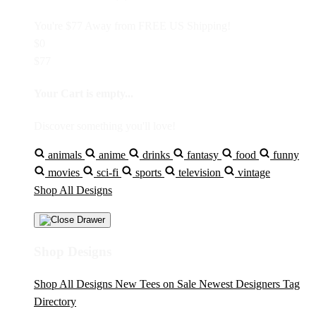
You're
$77
Away from
FREE US Shipping!
$0
$77
Your Cart is empty...
Discover something you'll love!
animals
anime
drinks
fantasy
food
funny
movies
sci-fi
sports
television
vintage
Shop All Designs
Shop Designs
Shop All Designs
New Tees on Sale
Newest Designers
Tag
Directory