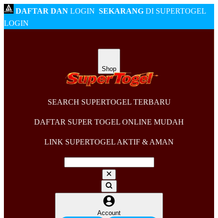
DAFTAR DAN
LOGIN
SEKARANG
DI SUPERTOGEL
LOGIN
Shop
SEARCH SUPERTOGEL TERBARU
DAFTAR SUPER TOGEL ONLINE MUDAH
LINK SUPERTOGEL AKTIF & AMAN
Account