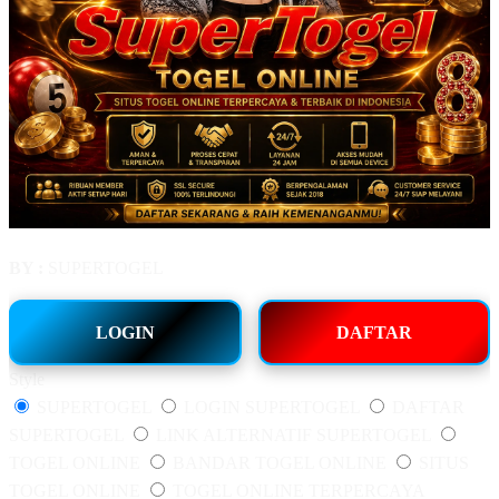
BY :
SUPERTOGEL
LOGIN
DAFTAR
Style
SUPERTOGEL
LOGIN SUPERTOGEL
DAFTAR
SUPERTOGEL
LINK ALTERNATIF SUPERTOGEL
TOGEL ONLINE
BANDAR TOGEL ONLINE
SITUS
TOGEL ONLINE
TOGEL ONLINE TERPERCAYA