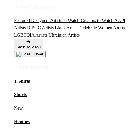
Artist Collections
Featured Designers
Artists to Watch
Creators to Watch
AAPI
Artists
BIPOC Artists
Black Artists
Celebrate Women Artists
LGBTQIA Artists
Ukrainian Artists
Back To Menu
Adult Apparel
T-Shirts
Shorts
New!
Hoodies