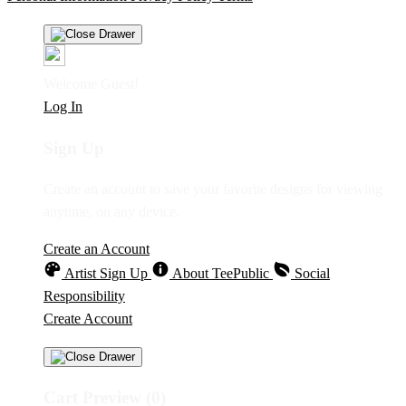
Welcome Guest!
Log In
Sign Up
Create an account to save your favorite designs for viewing
anytime, on any device.
Create an Account
Artist Sign Up
About TeePublic
Social
Responsibility
Create Account
Cart Preview (0)