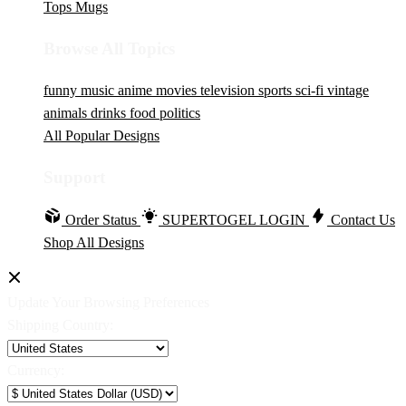
Tops
Mugs
Browse All Topics
funny
music
anime
movies
television
sports
sci-fi
vintage
animals
drinks
food
politics
All Popular Designs
Support
Order Status
SUPERTOGEL LOGIN
Contact Us
Shop All Designs
Update Your Browsing Preferences
Shipping Country:
Currency: