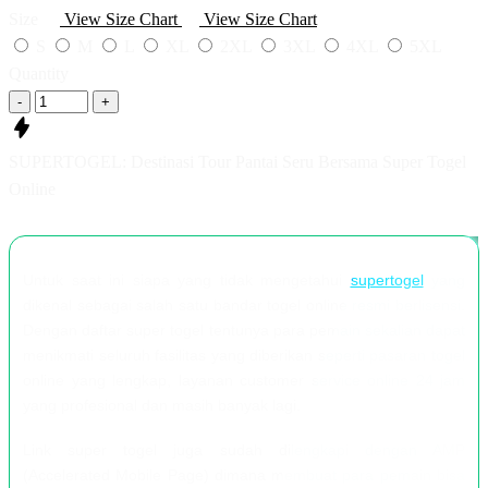
Size
View Size Chart
View Size Chart
S
M
L
XL
2XL
3XL
4XL
5XL
Quantity
-
+
SUPERTOGEL: Destinasi Tour Pantai Seru Bersama Super Togel
Online
Untuk saat ini siapa yang tidak mengetahui
supertogel
yang
dikenal sebagai salah satu bandar togel online resmi berlisensi.
Dengan daftar super togel tentunya para pemain sekalian dapat
menikmati seluruh fasilitas yang diberikan seperti pasaran togel
online yang lengkap, layanan customer service online 24 jam
yang profesional dan masih banyak lagi.
Link super togel juga sudah dilengkapi dengan AMP
(Accelerated Mobile Page) dimana membuat para pemain bisa